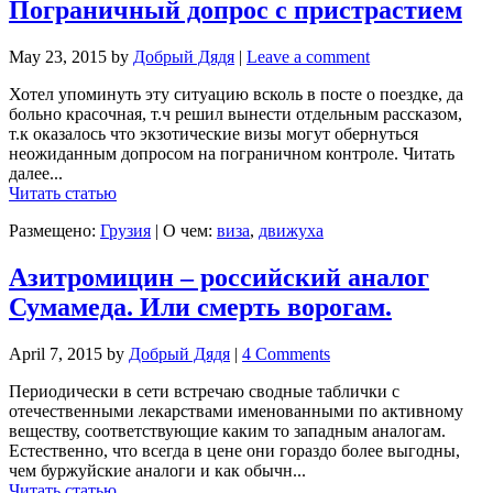
Пограничный допрос с пристрастием
May 23, 2015
by
Добрый Дядя
|
Leave a comment
Хотел упоминуть эту ситуацию всколь в посте о поездке, да
больно красочная, т.ч решил вынести отдельным рассказом,
т.к оказалось что экзотические визы могут обернуться
неожиданным допросом на пограничном контроле. Читать
далее...
Читать статью
Размещено:
Грузия
|
О чем:
виза
,
движуха
Азитромицин – российский аналог
Сумамеда. Или смерть ворогам.
April 7, 2015
by
Добрый Дядя
|
4 Comments
Периодически в сети встречаю сводные таблички с
отечественными лекарствами именованными по активному
веществу, соответствующие каким то западным аналогам.
Естественно, что всегда в цене они гораздо более выгодны,
чем буржуйские аналоги и как обычн...
Читать статью