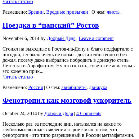
Читать статью
Размещено:
Бредни
,
Вредные привычки
|
О чем:
жисть
Поездка в “папский” Ростов
November 6, 2014
by
Добрый Дядя
|
Leave a comment
Сгонял на выходные в Ростов-на-Дону и благо подфартило с
погодой, т.ч было очень не плохо - достаточно тепло и без
дождя, посему даже выбрались побродить в донскую степь.
Летел таки Аэрофлотом. Ну что сказать, советские авиаторы -
это конечно прик...
Читать статью
Размещено:
Россия
|
О чем:
авиабилеты
,
движуха
Фенотропил как мозговой ускоритель
October 24, 2014
by
Добрый Дядя
|
4 Comments
Несколько раз, за последние дни, натыкался на какие то
глубокомысленные заявления тырнетчиков о том, что
фенотропил - это типо разрешенный в России метамфетамин.