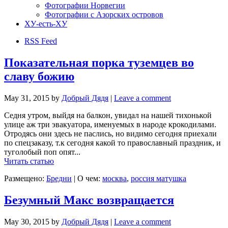
Фотографии Норвегии
Фотографии с Азорских островов
ХУ-есть-ХУ
RSS Feed
Показательная порка туземцев во
славу божию
May 31, 2015
by
Добрый Дядя
|
Leave a comment
Седня утром, выйдя на балкон, увидал на нашей тихонькой
улице аж три эвакуатора, именуемых в народе крокодилами.
Отродясь они здесь не паслись, но видимо сегодня приехали
по спецзаказу, т.к сегодня какой то православный праздник, и
туголобый поп опят...
Читать статью
Размещено:
Бредни
|
О чем:
москва
,
россия матушка
Безумный Макс возвращается
May 30, 2015
by
Добрый Дядя
|
Leave a comment