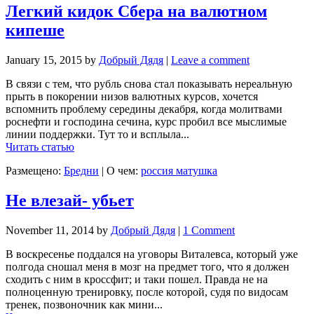
Легкий кидок Сбера на валютном
кипеше
January 15, 2015
by
Добрый Дядя
|
Leave a comment
В связи с тем, что рубль снова стал показывать нереальную
прыть в покорении низов валютных курсов, хочется
вспомнить проблему середины декабря, когда молитвами
роснефти и господина сечина, курс пробил все мыслимые
линии поддержки. Тут то и всплыла...
Читать статью
Размещено:
Бредни
|
О чем:
россия матушка
Не влезай- убьет
November 11, 2014
by
Добрый Дядя
|
1 Comment
В воскресенье поддался на уговоры Виталевса, который уже
полгода сношал меня в мозг на предмет того, что я должен
сходить с ним в кроссфит; и таки пошел. Правда не на
полноценную тренировку, после которой, судя по видосам
тренек, позвоночник как мини...