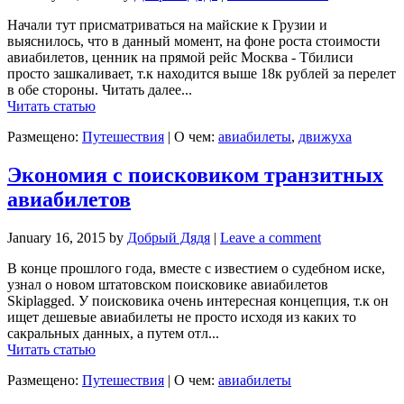
Начали тут присматриваться на майские к Грузии и
выяснилось, что в данный момент, на фоне роста стоимости
авиабилетов, ценник на прямой рейс Москва - Тбилиси
просто зашкаливает, т.к находится выше 18к рублей за перелет
в обе стороны. Читать далее...
Читать статью
Размещено:
Путешествия
|
О чем:
авиабилеты
,
движуха
Экономия с поисковиком транзитных
авиабилетов
January 16, 2015
by
Добрый Дядя
|
Leave a comment
В конце прошлого года, вместе с известием о судебном иске,
узнал о новом штатовском поисковике авиабилетов
Skiplagged. У поисковика очень интересная концепция, т.к он
ищет дешевые авиабилеты не просто исходя из каких то
сакральных данных, а путем отл...
Читать статью
Размещено:
Путешествия
|
О чем:
авиабилеты