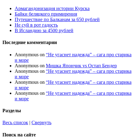
Армагандонизация истории Курска
Байки беляцкого примирения
Путешествие по Балканам за 650 рублей
Не суй в рот гадость
В Исландию за 4500 рублей
Последние комментарии
Anonymous
on
“Не угаснет надежда” – сага про старика
и море
Anonymous
on
Мишка Япончик vs Остап Бендер
Anonymous
on
“Не угаснет надежда” – сага про старика
и море
Anonymous
on
“Не угаснет надежда” – сага про старика
и море
Anonymous
on
“Не угаснет надежда” – сага про старика
и море
Разделы
Весь список
|
Свернуть
Поиск на сайте