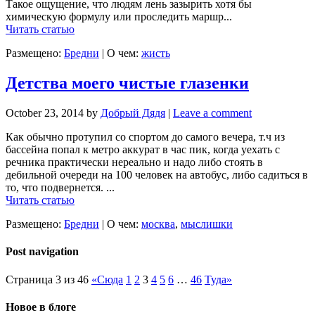
Такое ощущение, что людям лень зазырить хотя бы
химическую формулу или проследить маршр...
Читать статью
Размещено:
Бредни
|
О чем:
жисть
Детства моего чистые глазенки
October 23, 2014
by
Добрый Дядя
|
Leave a comment
Как обычно протупил со спортом до самого вечера, т.ч из
бассейна попал к метро аккурат в час пик, когда уехать с
речника практически нереально и надо либо стоять в
дебильной очереди на 100 человек на автобус, либо садиться в
то, что подвернется. ...
Читать статью
Размещено:
Бредни
|
О чем:
москва
,
мыслишки
Post navigation
Страница 3 из 46
«Сюда
1
2
3
4
5
6
…
46
Туда»
Новое в блоге