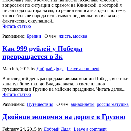
вопросами по ситуации с храмом на Клинской, о которой я
писал года полтора назад, то решил написать апдейт по теме,
т.к все больше народа испытывает недовольство в связи с,
фактически, оккупацией...
Читать статью
Размещено:
Бредни
|
О чем:
жисть
,
москва
Как 999 рублей у Победы
превращается в 3к
March 5, 2015
by
Добрый Дядя
|
Leave a comment
В последний день распродажи авиакомпании Победа, все таки
хапанул билетики до Владикавказа, в свете планов
путешествия в Грузию на майские праздники. Читать далее...
Читать статью
Размещено:
Путешествия
|
О чем:
авиабилеты
,
россия матушка
Двойная экономия на дороге в Грузию
February 24, 2015
by
Добрый Дядя
|
Leave a comment