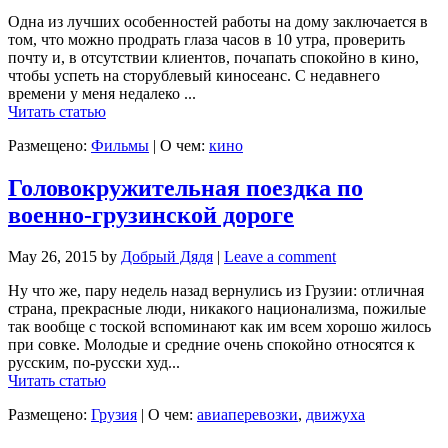
Одна из лучших особенностей работы на дому заключается в
том, что можно продрать глаза часов в 10 утра, проверить
почту и, в отсутствии клиентов, почапать спокойно в кино,
чтобы успеть на сторублевый киносеанс. С недавнего
времени у меня недалеко ...
Читать статью
Размещено:
Фильмы
|
О чем:
кино
Головокружительная поездка по
военно-грузинской дороге
May 26, 2015
by
Добрый Дядя
|
Leave a comment
Ну что же, пару недель назад вернулись из Грузии: отличная
страна, прекрасные люди, никакого национализма, пожилые
так вообще с тоской вспоминают как им всем хорошо жилось
при совке. Молодые и средние очень спокойно относятся к
русским, по-русски худ...
Читать статью
Размещено:
Грузия
|
О чем:
авиаперевозки
,
движуха