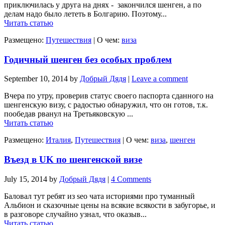
приключилась у друга на днях - закончился шенген, а по
делам надо было лететь в Болгарию. Поэтому...
Читать статью
Размещено:
Путешествия
|
О чем:
виза
Годичный шенген без особых проблем
September 10, 2014
by
Добрый Дядя
|
Leave a comment
Вчера по утру, проверив статус своего паспорта сданного на
шенгенскую визу, с радостью обнаружил, что он готов, т.к.
пообедав рванул на Третьяковскую ...
Читать статью
Размещено:
Италия
,
Путешествия
|
О чем:
виза
,
шенген
Въезд в UK по шенгенской визе
July 15, 2014
by
Добрый Дядя
|
4 Comments
Баловал тут ребят из seo чата историями про туманный
Альбион и сказочные цены на всякие всякости в забугорье, и
в разговоре случайно узнал, что оказыв...
Читать статью