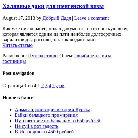
Халявные доки для шенгенской визы
August 17, 2013
by
Добрый Дядя
|
Leave a comment
Как уже писал ранее, подал документы на испанскую визу,
которая является одним из пяти наиболее долгосрочных
вариантов для россиян, так как выдают мин...
Читать статью
Размещено:
Путешествия
|
О чем:
авиабилеты
,
виза
,
гостиницы
Post navigation
Страница 1 из 4
1
2
3
4
Туда»
Новое в блоге
Армагандонизация истории Курска
Байки беляцкого примирения
Путешествие по Балканам за 650 рублей
Не суй в рот гадость
В Исландию за 4500 рублей