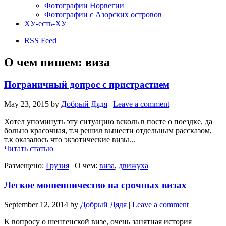
Фотографии Норвегии
Фотографии с Азорских островов
ХУ-есть-ХУ
RSS Feed
О чем пишем:
виза
Пограничный допрос с пристрастием
May 23, 2015
by
Добрый Дядя
|
Leave a comment
Хотел упоминуть эту ситуацию всколь в посте о поездке, да
больно красочная, т.ч решил вынести отдельным рассказом,
т.к оказалось что экзотические визы...
Читать статью
Размещено:
Грузия
|
О чем:
виза
,
движуха
Легкое мошенничество на срочных визах
September 12, 2014
by
Добрый Дядя
|
Leave a comment
К вопросу о шенгенской визе, очень занятная история