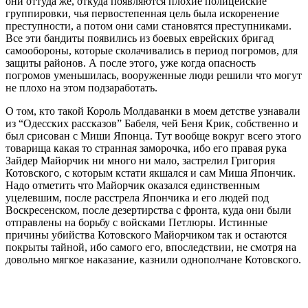
они оттуда же, откуда появляются плохие полицейские
группировки, чья первостепенная цель была искоренение
преступности, а потом они сами становятся преступниками.
Все эти бандиты появились из боевых еврейских бригад
самообороны, которые сколачивались в период погромов, для
защиты районов. А после этого, уже когда опасность
погромов уменьшилась, вооруженные люди решили что могут
не плохо на этом подзаработать.
О том, кто такой Король Молдаванки в моем детстве узнавали
из “Одесских рассказов” Бабеля, чей Беня Крик, собственно и
был срисован с Миши Японца. Тут вообще вокруг всего этого
товарища какая то странная заморочка, ибо его правая рука
Зайдер Майорчик ни много ни мало, застрелил Григория
Котовского, с которым кстати якшался и сам Миша Япончик.
Надо отметить что Майорчик оказался единственным
уцелевшим, после расстрела Япончика и его людей под
Воскресенском, после дезертирства с фронта, куда они были
отправлены на борьбу с войсками Петлюры. Истинные
причины убийства Котовского Майорчиком так и остаются
покрыты тайной, ибо самого его, впоследствии, не смотря на
довольно мягкое наказание, казнили однополчане Котовского.