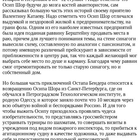
Осип Шор будучи до мозга костей авантюристом, сам
рассказывал большую часть этих историй своему приятелю
Валентину Катаеву. Надо отметить что Осип Шор отличался
выдумкой и нездоровой жилкой к предпринимательству, на
грани фола. Одним из его наиболее известных предприятий
была идея поданная раввину Берштейну продавать места в
раю, причем для лучшего понимания темы, на стене синагоги
вывесили схему, составленную по аналогии с пансионатом, и
потому имевшую различный прейскурант в зависимости от
приближенности в центру рая, так что каждый желающий мог
выбрать себе место по душе и карману. Благодаря чему раввин
смог отремонтировать не только старую синагогу, но и
собственный дом.
Но большая часть приключений Остапа Бендера относится к
возвращению Осипа Шора из Санкт-Петербурга, где он
обучался в Петроградском Технологическом институте, в
родную Одессу, и которое заняло почти что 10 месяцев через
всю объятую войной и беспорядками Россию. И для того
чтобы выжить Осипу приходилось проявлять чудеса
изобретательности, то представляясь гроссмейстером
устраивать турниры по шахматам, то совершать визиты в
учреждения под видом пожарного инспектора, то прибиться к
агитационному судну в качестве художника, то даже выдавать
себя за представителя подпольной антисоветской