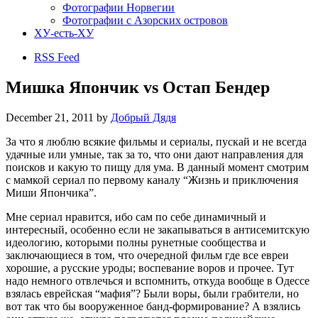
Фотографии Норвегии
Фотографии с Азорских островов
ХУ-есть-ХУ
RSS Feed
Мишка Япончик vs Остап Бендер
December 21, 2011
by
Добрый Дядя
За что я люблю всякие фильмы и сериалы, пускай и не всегда
удачные или умные, так за то, что они дают направления для
поисков и какую то пищу для ума. В данный момент смотрим
с мамкой сериал по первому каналу “Жизнь и приключения
Миши Япончика”.
Мне сериал нравится, ибо сам по себе динамичный и
интересный, особенно если не закапываться в антисемитскую
идеологию, которыми полны рунетные сообщества и
заключающиеся в том, что очередной фильм где все евреи
хорошие, а русские уроды; воспевание воров и прочее. Тут
надо немного отвлечься и вспомнить, откуда вообще в Одессе
взялась еврейская “мафия”? Были воры, были грабители, но
вот так что бы вооруженное банд-формирование? А взялись