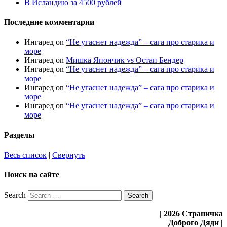
В Исландию за 4500 рублей
Последние комментарии
Ингаред
on
“Не угаснет надежда” – сага про старика и
море
Ингаред
on
Мишка Япончик vs Остап Бендер
Ингаред
on
“Не угаснет надежда” – сага про старика и
море
Ингаред
on
“Не угаснет надежда” – сага про старика и
море
Ингаред
on
“Не угаснет надежда” – сага про старика и
море
Разделы
Весь список
|
Свернуть
Поиск на сайте
Search
| 2026 Страничка
Доброго Дяди |