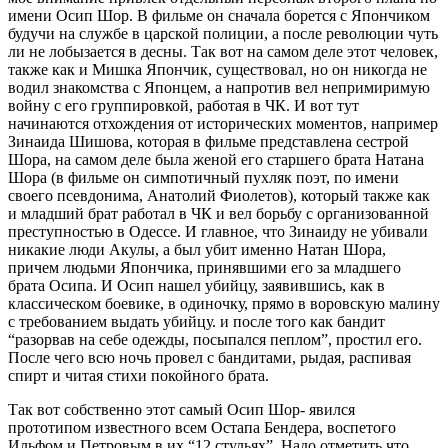
имени Осип Шор. В фильме он сначала борется с Япончиком
будучи на службе в царской полиции, а после революции чуть
ли не лобызается в десны. Так вот на самом деле этот человек,
также как и Мишка Япончик, существовал, но он никогда не
водил знакомства с Японцем, а напротив вел непримиримую
войну с его группировкой, работая в ЧК. И вот тут
начинаются отхождения от исторических моментов, например
Зинаида Шишова, которая в фильме представлена сестрой
Шора, на самом деле была женой его старшего брата Натана
Шора (в фильме он симпотичный пухляк поэт, по имени
своего псевдонима, Анатолий Фиолетов), который также как
и младший брат работал в ЧК и вел борьбу с организованной
преступностью в Одессе. И главное, что Зинаиду не убивали
никакие люди Акулы, а был убит именно Натан Шора,
причем людьми Япончика, принявшими его за младшего
брата Осипа. И Осип нашел убийцу, заявившись, как в
классическом боевике, в одиночку, прямо в воровскую малину
с требованием выдать убийцу. и после того как бандит
“разорвав на себе одежды, посыпался пеплом”, простил его.
После чего всю ночь провел с бандитами, рыдая, распивая
спирт и читая стихи покойного брата.
Так вот собственно этот самый Осип Шор- явился
прототипом известного всем Остапа Бендера, воспетого
Ильфом и Петровым в их “12 стульях”. Надо отметить что