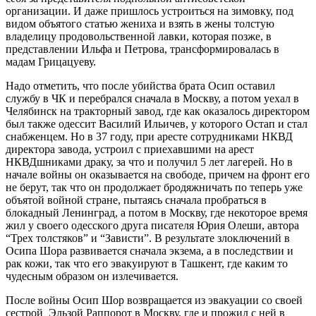
организации. И даже пришлось устроиться на зимовку, под
видом объятого статью жениха и взять в жены толстую
владелицу продовольственной лавки, которая позже, в
представлении Ильфа и Петрова, трансформировалась в
мадам Грицацуеву.
Надо отметить, что после убийства брата Осип оставил
службу в ЧК и перебрался сначала в Москву, а потом уехал в
Челябинск на тракторный завод, где как оказалось директором
был также одессит Василий Ильичев, у которого Остап и стал
снабженцем. Но в 37 году, при аресте сотрудниками НКВД
директора завода, устроил с приехавшими на арест
НКВДшниками драку, за что и получил 5 лет лагерей. Но в
начале войны он оказывается на свободе, причем на фронт его
не берут, так что он продолжает бродяжничать по теперь уже
объятой войной стране, пытаясь сначала пробраться в
блокадный Ленинград, а потом в Москву, где некоторое время
жил у своего одесского друга писателя Юрия Олеши, автора
“Трех толстяков” и “Зависти”. В результате злоключений в
Осипа Шора развивается сначала экзема, а в последствии и
рак кожи, так что его эвакуируют в Ташкент, где каким то
чудесным образом он излечивается.
После войны Осип Шор возвращается из эвакуации со своей
сестрой Эльзой Раппорот в Москву, где и прожил с ней в