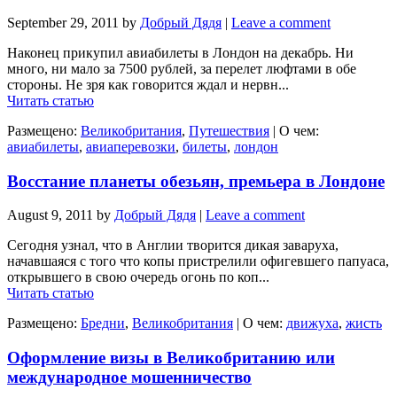
September 29, 2011
by
Добрый Дядя
|
Leave a comment
Наконец прикупил авиабилеты в Лондон на декабрь. Ни
много, ни мало за 7500 рублей, за перелет люфтами в обе
стороны. Не зря как говорится ждал и нервн...
Читать статью
Размещено:
Великобритания
,
Путешествия
|
О чем:
авиабилеты
,
авиаперевозки
,
билеты
,
лондон
Восстание планеты обезьян, премьера в Лондоне
August 9, 2011
by
Добрый Дядя
|
Leave a comment
Сегодня узнал, что в Англии творится дикая заваруха,
начавшаяся с того что копы пристрелили офигевшего папуаса,
открывшего в свою очередь огонь по коп...
Читать статью
Размещено:
Бредни
,
Великобритания
|
О чем:
движуха
,
жисть
Оформление визы в Великобританию или
международное мошенничество