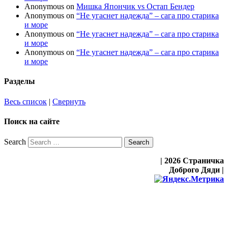
Anonymous
on
Мишка Япончик vs Остап Бендер
Anonymous
on
“Не угаснет надежда” – сага про старика
и море
Anonymous
on
“Не угаснет надежда” – сага про старика
и море
Anonymous
on
“Не угаснет надежда” – сага про старика
и море
Разделы
Весь список
|
Свернуть
Поиск на сайте
Search
| 2026 Страничка
Доброго Дяди |