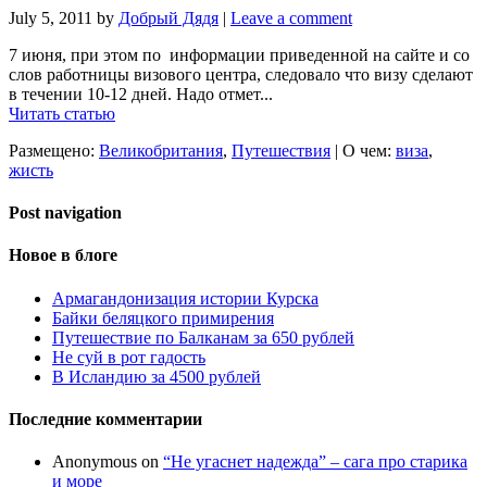
July 5, 2011
by
Добрый Дядя
|
Leave a comment
7 июня, при этом по информации приведенной на сайте и со
слов работницы визового центра, следовало что визу сделают
в течении 10-12 дней. Надо отмет...
Читать статью
Размещено:
Великобритания
,
Путешествия
|
О чем:
виза
,
жисть
Post navigation
Новое в блоге
Армагандонизация истории Курска
Байки беляцкого примирения
Путешествие по Балканам за 650 рублей
Не суй в рот гадость
В Исландию за 4500 рублей
Последние комментарии
Anonymous
on
“Не угаснет надежда” – сага про старика
и море