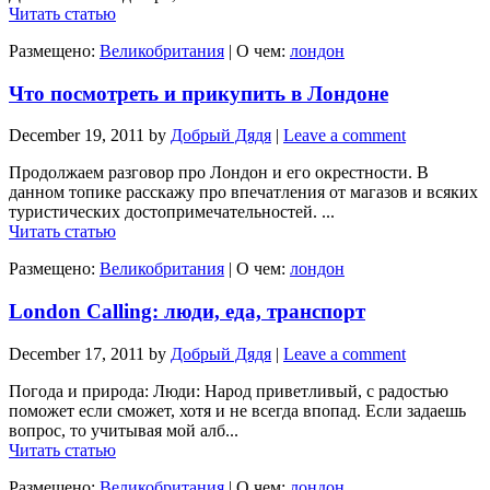
Читать статью
Размещено:
Великобритания
|
О чем:
лондон
Что посмотреть и прикупить в Лондоне
December 19, 2011
by
Добрый Дядя
|
Leave a comment
Продолжаем разговор про Лондон и его окрестности. В
данном топике расскажу про впечатления от магазов и всяких
туристических достопримечательностей. ...
Читать статью
Размещено:
Великобритания
|
О чем:
лондон
London Calling: люди, еда, транспорт
December 17, 2011
by
Добрый Дядя
|
Leave a comment
Погода и природа: Люди: Народ приветливый, с радостью
поможет если сможет, хотя и не всегда впопад. Если задаешь
вопрос, то учитывая мой алб...
Читать статью
Размещено:
Великобритания
|
О чем:
лондон