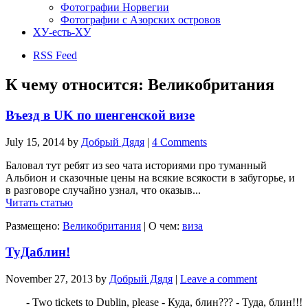
Фотографии Норвегии
Фотографии с Азорских островов
ХУ-есть-ХУ
RSS Feed
К чему относится:
Великобритания
Въезд в UK по шенгенской визе
July 15, 2014
by
Добрый Дядя
|
4 Comments
Баловал тут ребят из seo чата историями про туманный
Альбион и сказочные цены на всякие всякости в забугорье, и
в разговоре случайно узнал, что оказыв...
Читать статью
Размещено:
Великобритания
|
О чем:
виза
ТуДаблин!
November 27, 2013
by
Добрый Дядя
|
Leave a comment
- Two tickets to Dublin, please - Куда, блин??? - Туда, блин!!!