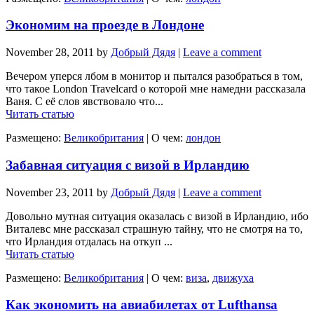
Экономим на проезде в Лондоне
November 28, 2011
by
Добрый Дядя
|
Leave a comment
Вечером уперся лбом в монитор и пытался разобраться в том,
что такое London Travelcard о которой мне намедни рассказала
Ваня. С её слов явствовало что...
Читать статью
Размещено:
Великобритания
|
О чем:
лондон
Забавная ситуация с визой в Ирландию
November 23, 2011
by
Добрый Дядя
|
Leave a comment
Довольно мутная ситуация оказалась с визой в Ирландию, ибо
Виталевс мне рассказал страшную тайну, что не смотря на то,
что Ирландия отдалась на откуп ...
Читать статью
Размещено:
Великобритания
|
О чем:
виза
,
движуха
Как экономить на авиабилетах от Lufthansa