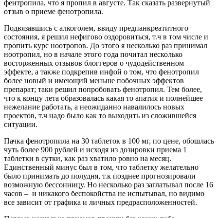
фентропила, что я пропил в августе. Так сказать развернутый
отзыв о приеме фенотропила.
Подвязавшись с алкоголем, ввиду предпанкреатитного
состояния, я решил нефигово оздоровиться, т.ч в том числе и
пропить курс ноотропов. До этого я несколько раз принимал
ноотропил, но в начале этого года почитал несколько
восторженных отзывов блоггеров о чудодейственном
эффекте, а также подкрепив инфой о том, что фенотропил
более новый и имеющий меньше побочных эффектов
препарат; таки решил попробовать фенотропил. Тем более,
что к концу лета образовалась какая то апатия и полнейшее
нежелание работать, а неожиданно навалилось новых
проектов, т.ч надо было как то выходить из сложившейся
ситуации.
Пачка фенотропила на 30 таблеток в 100 мг, по цене, обошлась
чуть более 900 рублей и исходя из дозировки приема 1
таблетки в сутки, как раз хватило ровно на месяц.
Единственный минус был в том, что таблетку желательно
было принимать до полудня, т.к позднее прогнозировали
возможную бессонницу. Но несколько раз заглатывал после 16
часов – и никакого беспокойства не испытывал, но видимо
все зависит от графика и личных предрасположенностей.