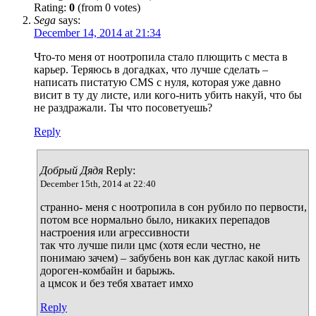
Rating:
0
(from 0 votes)
Sega
says:
December 14, 2014 at 21:34
Что-то меня от ноотропила стало плющить с места в
карьер. Теряюсь в догадках, что лучше сделать –
написать пистатую CMS с нуля, которая уже давно
висит в ту ду листе, или кого-нить убить накуй, что бы
не раздражали. Ты что посоветуешь?
Reply
Добрый Дядя
Reply:
December 15th, 2014 at 22:40
странно- меня с ноотропила в сон рубило по первости,
потом все нормально было, никаких перепадов
настроения или агрессивности
так что лучше пили цмс (хотя если честно, не
понимаю зачем) – забубень вон как дуглас какой нить
дороген-комбайн и барыжь.
а цмсок и без тебя хватает имхо
Reply