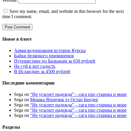
Website
Save my name, email, and website in this browser for the next
time I comment.
Новое в блоге
Армагандонизация истории Курска
Байки беляцкого примирения
Путешествие по Балканам за 650 рублей
Не суй в рот гадость
В Исландию за 4500 рублей
Последние комментарии
Sega
on
“Не угаснет надежда” – сага про старика и море
Sega
on
Мишка Япончик vs Остап Бендер
Sega
on
“Не угаснет надежда” – сага про старика и море
Sega
on
“Не угаснет надежда” – сага про старика и море
Sega
on
“Не угаснет надежда” – сага про старика и море
Разделы