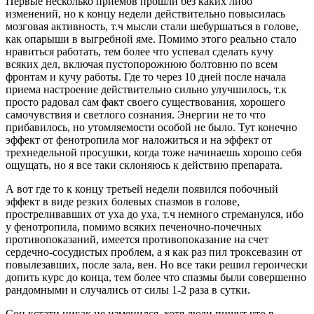
Первые несколько приемов прошли без каких либо
изменений, но к концу недели действительно повысилась
мозговая активность, т.ч мысли стали шебуршаться в голове,
как опарыши в выгребной яме. Помимо этого реально стало
нравиться работать, тем более что успевал сделать кучу
всяких дел, включая пустопорожнюю болтовню по всем
фронтам и кучу работы. Где то через 10 дней после начала
приема настроение действительно сильно улучшилось, т.к
просто радовал сам факт своего существования, хорошего
самочувствия и светлого сознания. Энергии не то что
прибавилось, но утомляемости особой не было. Тут конечно
эффект от фенотропила мог наложиться и на эффект от
трехнедельной просушки, когда тоже начинаешь хорошо себя
ощущать, но я все таки склоняюсь к действию препарата.
А вот где то к концу третьей недели появился побочный
эффект в виде резких болевых спазмов в голове,
простреливавших от уха до уха, т.ч немного стреманулся, ибо
у фенотропила, помимо всяких печеночно-почечных
противопоказаний, имеется противопоказание на счет
сердечно-сосудистых проблем, а я как раз пил троксевазин от
повылезавших, после зала, вен. Но все таки решил героически
допить курс до конца, тем более что спазмы были совершенно
рандомными и случались от силы 1-2 раза в сутки.
Сон кстати никак не изменился, хотя люди пишут что в