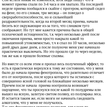
момент приема спали по 3-4 часа и им хватало. На последней
неделе приема пообщался в скайпе с прогером, который сидел
на фене, по его словам, три месяца – он поведал о
сверхработоспособности, но и сильнейшей
раздражительности, когда на второй месяц приема, начали
бесить все окружающие из-за того, что слишком туго
соображают. Но тут мне кажется причина была в общей
психической истощенности, т.к через несколько дней после
окончания приема, меня просто накрыло какой то
повышенной утомляемостью, т.ч я спал по 10 часов, несколько
дней дрых даже днем, а после полуночи меня уже начинало
практически выключать. Но это прошло где то через неделю,
так же как и прошли болевые спазмы.
Но вместе со всем этим и пропал весь полученный эффект, то
есть я практически вернулся к тому же состоянию, что у меня
было до начала приема фенотропила, что разительно отличает
его от ноотропила, после курса которого ты остаешься с
совершенно ясной головой на ближайшие несколько месяцев.
Причем после начала приема ноотропила возникает
ощущение, что ты проснулся после какой то полудремы или
вышел на ясную, залитую светом поляну, из полумрака леса.
И остается таким же, если мозги не начинать гандошить
алкоголем, что у меня не получалось.
Так что фенотропил отлично подходит, для каких то