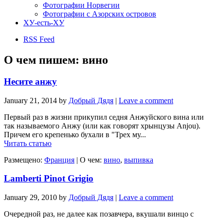
Фотографии Норвегии
Фотографии с Азорских островов
ХУ-есть-ХУ
RSS Feed
О чем пишем:
вино
Несите анжу
January 21, 2014
by
Добрый Дядя
|
Leave a comment
Первый раз в жизни прикупил седня Анжуйского вина или
так называемого Анжу (или как говорят хрынцузы Anjou).
Причем его крепенько бухали в "Трех му...
Читать статью
Размещено:
Франция
|
О чем:
вино
,
выпивка
Lamberti Pinot Grigio
January 29, 2010
by
Добрый Дядя
|
Leave a comment
Очередной раз, не далее как позавчера, вкушали винцо с