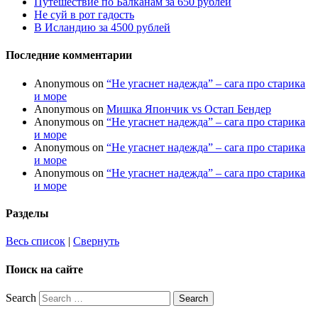
Путешествие по Балканам за 650 рублей
Не суй в рот гадость
В Исландию за 4500 рублей
Последние комментарии
Anonymous
on
“Не угаснет надежда” – сага про старика
и море
Anonymous
on
Мишка Япончик vs Остап Бендер
Anonymous
on
“Не угаснет надежда” – сага про старика
и море
Anonymous
on
“Не угаснет надежда” – сага про старика
и море
Anonymous
on
“Не угаснет надежда” – сага про старика
и море
Разделы
Весь список
|
Свернуть
Поиск на сайте
Search