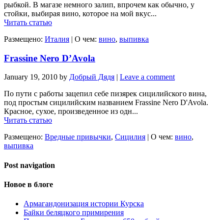
рыбкой. В магазе немного залип, впрочем как обычно, у
стойки, выбирая вино, которое на мой вкус...
Читать статью
Размещено:
Италия
|
О чем:
вино
,
выпивка
Frassine Nero D’Avola
January 19, 2010
by
Добрый Дядя
|
Leave a comment
По пути с работы зацепил себе пизярек сицилийского вина,
под простым сицилийским названием Frassine Nero D'Avola.
Красное, сухое, произведенное из одн...
Читать статью
Размещено:
Вредные привычки
,
Сицилия
|
О чем:
вино
,
выпивка
Post navigation
Новое в блоге
Армагандонизация истории Курска
Байки беляцкого примирения