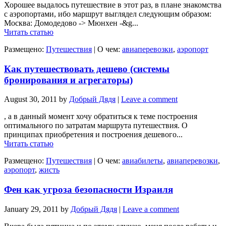
Хорошее выдалось путешествие в этот раз, в плане знакомства
с аэропортами, ибо маршрут выглядел следующим образом:
Москва: Домодедово -> Мюнхен -&g...
Читать статью
Размещено:
Путешествия
|
О чем:
авиаперевозки
,
аэропорт
Как путешествовать дешево (системы
бронирования и агрегаторы)
August 30, 2011
by
Добрый Дядя
|
Leave a comment
, а в данный момент хочу обратиться к теме построения
оптимального по затратам маршрута путешествия. О
принципах приобретения и построения дешевого...
Читать статью
Размещено:
Путешествия
|
О чем:
авиабилеты
,
авиаперевозки
,
аэропорт
,
жисть
Фен как угроза безопасности Израиля
January 29, 2011
by
Добрый Дядя
|
Leave a comment