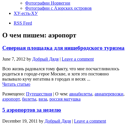
Фотографии Норвегии
Фотографии с Азорских островов
ХУ-есть-ХУ
RSS Feed
О чем пишем:
аэропорт
Северная площадка для нищебродского туризма
June 7, 2012
by
Добрый Дядя
|
Leave a comment
Всю жизнь радовался тому факту, что мне посчастливилось
родиться в городе-герое Москве, и хотя это постоянно
вызывало кучу негатива в городах и весях ...
Читать статью
Размещено:
Путешествия
|
О чем:
авиабилеты
,
авиаперевозки
,
аэропорт
,
билеты
,
виза
,
россия матушка
5 аэропортов за неделю
December 19, 2011
by
Добрый Дядя
|
Leave a comment