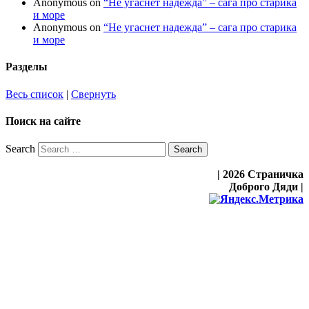
Anonymous
on
“Не угаснет надежда” – сага про старика
и море
Anonymous
on
“Не угаснет надежда” – сага про старика
и море
Разделы
Весь список
|
Свернуть
Поиск на сайте
Search
| 2026 Страничка
Доброго Дяди |