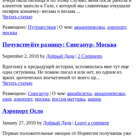
Вчера была пятница и по этому случаю, меня после работы и
клиентов занесло к Гале, с которой мы славненько откушали
пизярек коньячку- весьма и весьма ...
Читать статью
Размещено:
Путешествия
|
О чем:
авиаперевозки
,
аэропорт
,
москва
Почувствуйте разницу: Сингапур- Москва
September 2, 2010
by
Добрый Дядя
|
2 Comments
Вдогонку к предыдущей истории, вспомнилась мне тут еще
одна ситуевина. Не помню писал я или нет, но одним из
ярких эротических впечатлений от моего пр...
Читать статью
Размещено:
Сингапур
|
О чем:
авиабилеты
,
авиаперевозки
,
азия
,
аэропорт
,
москва
,
россия матушка
,
шарик
Аэропорт Осло
January 27, 2010
by
Добрый Дядя
|
Leave a comment
Первые положительные эмоции от Норвегии получаешь уже