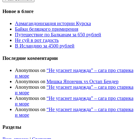
Новое в блоге
Армагандонизация истории Курска
Байки беляцкого примирения
Путешествие по Балканам за 650 рублей
Не суй в рот гадость
В Исландию за 4500 рублей
Последние комментарии
Anonymous
on
“Не угаснет надежда” – сага про старика
и море
Anonymous
on
Мишка Япончик vs Остап Бендер
Anonymous
on
“Не угаснет надежда” – сага про старика
и море
Anonymous
on
“Не угаснет надежда” – сага про старика
и море
Anonymous
on
“Не угаснет надежда” – сага про старика
и море
Разделы