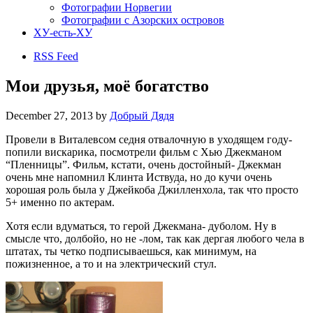
Фотографии Норвегии
Фотографии с Азорских островов
ХУ-есть-ХУ
RSS Feed
Мои друзья, моё богатство
December 27, 2013
by
Добрый Дядя
Провели в Виталевсом седня отвалочную в уходящем году-
попили вискарика, посмотрели фильм с Хью Джекманом
“Пленницы”. Фильм, кстати, очень достойный- Джекман
очень мне напомнил Клинта Иствуда, но до кучи очень
хорошая роль была у Джейкоба Джи́лленхола, так что просто
5+ именно по актерам.
Хотя если вдуматься, то герой Джекмана- дуболом. Ну в
смысле что, долбойо, но не -лом, так как дергая любого чела в
штатах, ты четко подписываешься, как минимум, на
пожизненное, а то и на электрический стул.