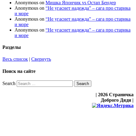
Anonymous
on
Мишка Япончик vs Остап Бендер
Anonymous
on
“Не угаснет надежда” – сага про старика
и море
Anonymous
on
“Не угаснет надежда” – сага про старика
и море
Anonymous
on
“Не угаснет надежда” – сага про старика
и море
Разделы
Весь список
|
Свернуть
Поиск на сайте
Search
| 2026 Страничка
Доброго Дяди |