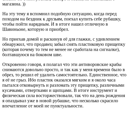
магазина. ))
На эту тему я вспомнил подобную ситуацию, когда перед
походом на бездник к друзьям, поехал купить себе рубашку,
чтобы пойти нарядным. И в итоге нашел отличную в
Шавиньоне, которую и приобрел.
Но приехав домой и раскинув её для глажки, с удивлением
обнаружил, что продавец забыл снять пластиковую прищепку
(которая почему то тем не менее не сработала на сигналке),
болтавшуюся на боковом шве.
Откровенно говоря, я полагал что эти антиворовские крабы
снимаются довольно просто, и так как у меня времени было в
обрез, то решил её удалить самостоятельно. Единственное, что
я её не грыз. Ибо пластик оказался мягким и я около часа
пытался отковырнуть и разломать эту прищепку, различными
кусачками, отвертками и щипцами. В итоге инструмент и
физическая сила восторжествовали, так что на день рождения
я опаздывал уже в новой рубашке, что несколько скрасило
впечатление от моей не пунктуальности.