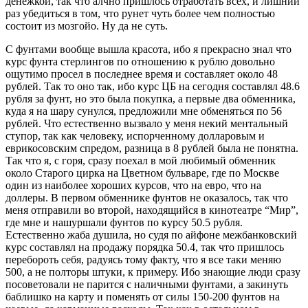
денежкой, так что алчно пришлось отработать всех, и лишний
раз убедиться в том, что рунет чуть более чем полностью
состоит из мозгойо. Ну да не суть.
С фунтами вообще вышла красота, ибо я прекрасно знал что
курс фунта стерлингов по отношению к рублю довольно
ощутимо просел в последнее время и составляет около 48
рублей. Так то оно так, ибо курс ЦБ на сегодня составлял 48.6
рубля за фунт, но это была покупка, а первые два обменника,
куда я на шару сунулся, предложили мне обменяться по 56
рублей. Что естественно вызвало у меня некий ментальный
ступор, так как человеку, испорченному долларовым и
еврикосовским спредом, разница в 8 рублей была не понятна.
Так что я, с горя, сразу поехал в мой любимый обменник
около Старого цирка на Цветном бульваре, где по Москве
один из наиболее хороших курсов, что на евро, что на
доллеры. В первом обменнике фунтов не оказалось, так что
меня отправили во второй, находящийся в кинотеатре “Мир”,
где мне и нашуршали фунтов по курсу 50.5 рубля.
Естественно жаба душила, но судя по айфоне межбанковский
курс составлял на продажу порядка 50.4, так что пришлось
перебороть себя, радуясь тому факту, что я все таки меняю
500, а не полторы штуки, к примеру. Ибо знающие люди сразу
посоветовали не парится с наличными фунтами, а закинуть
баблишко на карту и поменять от силы 150-200 фунтов на