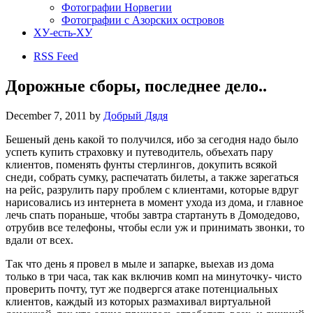
Фотографии Норвегии
Фотографии с Азорских островов
ХУ-есть-ХУ
RSS Feed
Дорожные сборы, последнее дело..
December 7, 2011
by
Добрый Дядя
Бешеный день какой то получился, ибо за сегодня надо было
успеть купить страховку и путеводитель, объехать пару
клиентов, поменять фунты стерлингов, докупить всякой
снеди, собрать сумку, распечатать билеты, а также зарегаться
на рейс, разрулить пару проблем с клиентами, которые вдруг
нарисовались из интернета в момент ухода из дома, и главное
лечь спать пораньше, чтобы завтра стартануть в Домодедово,
отрубив все телефоны, чтобы если уж и принимать звонки, то
вдали от всех.
Так что день я провел в мыле и запарке, выехав из дома
только в три часа, так как включив комп на минуточку- чисто
проверить почту, тут же подвергся атаке потенциальных
клиентов, каждый из которых размахивал виртуальной