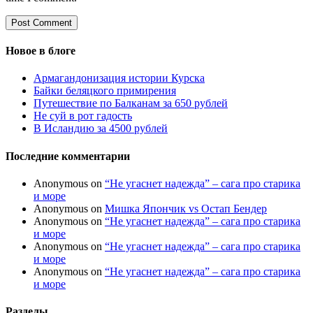
Новое в блоге
Армагандонизация истории Курска
Байки беляцкого примирения
Путешествие по Балканам за 650 рублей
Не суй в рот гадость
В Исландию за 4500 рублей
Последние комментарии
Anonymous
on
“Не угаснет надежда” – сага про старика
и море
Anonymous
on
Мишка Япончик vs Остап Бендер
Anonymous
on
“Не угаснет надежда” – сага про старика
и море
Anonymous
on
“Не угаснет надежда” – сага про старика
и море
Anonymous
on
“Не угаснет надежда” – сага про старика
и море
Разделы