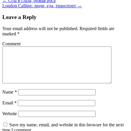
←
Ссы в глаза, божья роса
London Calling: люди, еда, транспорт
→
Leave a Reply
Your email address will not be published.
Required fields are
marked
*
Comment
Name
*
Email
*
Website
Save my name, email, and website in this browser for the next
time I comment.