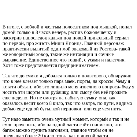
В итоге, с воблой и желтым полосатиком под мышкой, попал
домой только в 8 часов вечера, распив божолешечку и
раскурив напоследок кальян под новый прикольный сериал
по первой, про жизсть Миши Японца. Главный персонаж
практически вылитый один мой знакомый из Ростова- такой
же колоритный ховор, такие же интонации и сочные
выражение. Единственное что тощий, с усами и налетчик.
Хотя тоже представляется предпринимателем.
Так что до сумки я добрался только в полвторого, обнаружив
что в неё влезает только пара маек, порты, да кроссы. Чему я
кстати обязан, ибо это лишило меня извечного вопроса- буду я
носить эти шорты или рубашку, или смогу без неё прожить
еще неделю. Но не смотря на набитую сумку, она, как
оказалось весит всего 8 кило, так что завтра, по пути, видимо
добью еще одной бутылкой перцовки, или еще чем нить.
Тут надо заметить очень мутный момент, который я так и не
смог прояснить, ибо на одной части сайта написано, что
багаж можно грузить вагонами, главное чтобы он не
превышал более 20 кило, тогда как в другой части