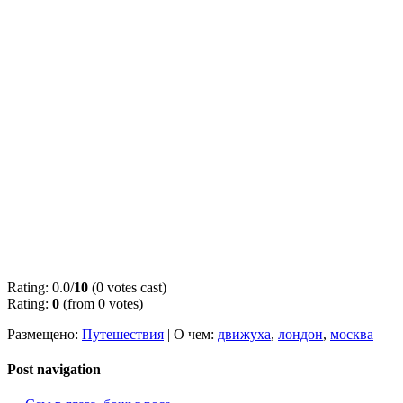
Rating: 0.0/
10
(0 votes cast)
Rating:
0
(from 0 votes)
Размещено:
Путешествия
|
О чем:
движуха
,
лондон
,
москва
Post navigation