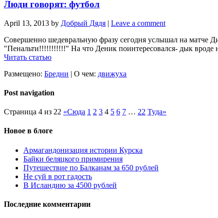
Люди говорят: футбол
April 13, 2013
by
Добрый Дядя
|
Leave a comment
Совершенно шедевральную фразу сегодня услышал на матче Ди
"Пенальти!!!!!!!!!!!" На что Деник поинтересовался- дык вроде н
Читать статью
Размещено:
Бредни
|
О чем:
движуха
Post navigation
Страница 4 из 22
«Сюда
1
2
3
4
5
6
7
…
22
Туда»
Новое в блоге
Армагандонизация истории Курска
Байки беляцкого примирения
Путешествие по Балканам за 650 рублей
Не суй в рот гадость
В Исландию за 4500 рублей
Последние комментарии