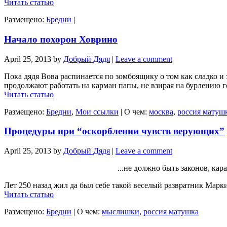
Читать статью
Размещено:
Бредни
|
Начало похорон Ховрино
April 25, 2013
by
Добрый Дядя
|
Leave a comment
Пока дядя Вова распинается по зомбоящику о том как сладко и
продолжают работать на карман папы, не взирая на бурлению го
Читать статью
Размещено:
Бредни
,
Мои ссылки
|
О чем:
москва
,
россия матуш
Процедуры при “оскорблении чувств верующих”
April 25, 2013
by
Добрый Дядя
|
Leave a comment
...не должно быть законов, ка
Лет 250 назад жил да был себе такой веселый развратник Маркиз
Читать статью
Размещено:
Бредни
|
О чем:
мыслишки
,
россия матушка