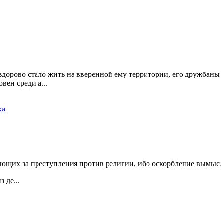
 здорово стало жить на вверенной ему территории, его дружбан
вен среди а...
ка
рающих за преступления против религии, ибо оскорбление вымысл
 де...