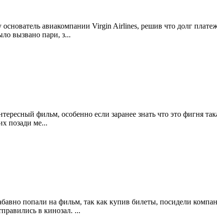
основатель авиакомпании Virgin Airlines, решив что долг плате
о вызвано пари, з...
тересный фильм, особенно если заранее знать что это фигня так
х позади ме...
бавно попали на фильм, так как купив билеты, посидели компа
правились в кинозал. ...