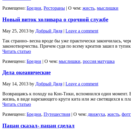
Размещено:
Бредни
,
Рестораны
|
О чем:
жисть
,
мыслишки
Новый виток холивара о срочной службе
May 25, 2013
by
Добрый Дядя
|
Leave a comment
Так странно- весна вроде бы уже практически закончилась, чер
законотворчества. Причем судя по всему креатив зашел в тупик 
Читать статью
Размещено:
Бредни
|
О чем:
мыслишки
,
россия матушка
Дела океанические
May 14, 2013
by
Добрый Дядя
|
Leave a comment
Возвращаясь к походу на Кон-Тики, вспомнился один момент. 
жизнь, в виде нарезающего круги кита или же светящихся к пла
Читать статью
Размещено:
Бредни
,
Путешествия
|
О чем:
движуха
,
жисть
,
фотг
Пацан сказал- пацан сделал