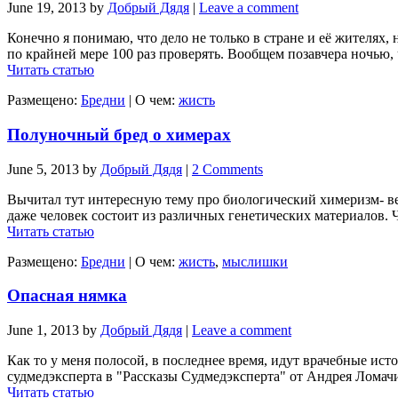
June 19, 2013
by
Добрый Дядя
|
Leave a comment
Конечно я понимаю, что дело не только в стране и её жителях
по крайней мере 100 раз проверять. Вообщем позавчера ночью, ча
Читать статью
Размещено:
Бредни
|
О чем:
жисть
Полуночный бред о химерах
June 5, 2013
by
Добрый Дядя
|
2 Comments
Вычитал тут интересную тему про биологический химеризм- вес
даже человек состоит из различных генетических материалов. Чи
Читать статью
Размещено:
Бредни
|
О чем:
жисть
,
мыслишки
Опасная нямка
June 1, 2013
by
Добрый Дядя
|
Leave a comment
Как то у меня полосой, в последнее время, идут врачебные ист
судмедэксперта в "Рассказы Судмедэксперта" от Андрея Ломачи
Читать статью