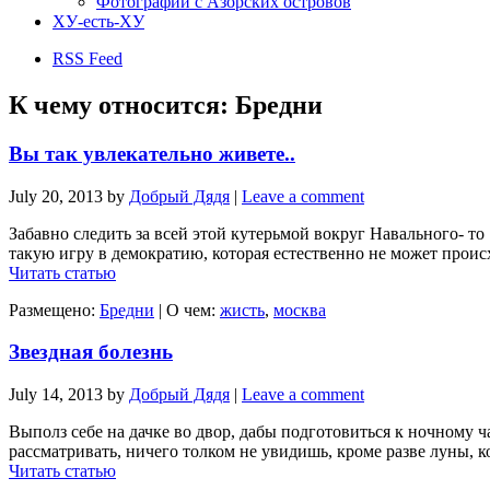
Фотографии с Азорских островов
ХУ-есть-ХУ
RSS Feed
К чему относится:
Бредни
Вы так увлекательно живете..
July 20, 2013
by
Добрый Дядя
|
Leave a comment
Забавно следить за всей этой кутерьмой вокруг Навального- то
такую игру в демократию, которая естественно не может происх
Читать статью
Размещено:
Бредни
|
О чем:
жисть
,
москва
Звездная болезнь
July 14, 2013
by
Добрый Дядя
|
Leave a comment
Выполз себе на дачке во двор, дабы подготовиться к ночному ч
рассматривать, ничего толком не увидишь, кроме разве луны, кот
Читать статью