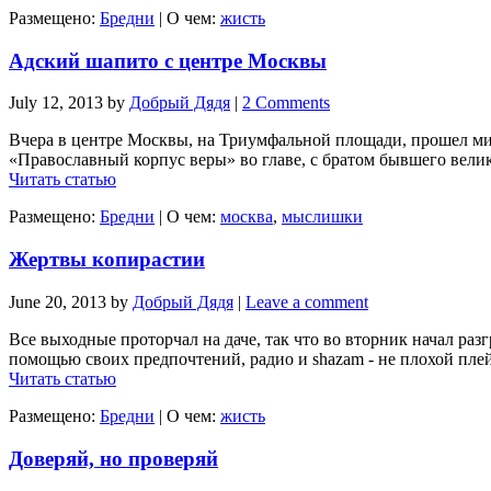
Размещено:
Бредни
|
О чем:
жисть
Адский шапито с центре Москвы
July 12, 2013
by
Добрый Дядя
|
2 Comments
Вчера в центре Москвы, на Триумфальной площади, прошел ми
«Православный корпус веры» во главе, с братом бывшего велик
Читать статью
Размещено:
Бредни
|
О чем:
москва
,
мыслишки
Жертвы копирастии
June 20, 2013
by
Добрый Дядя
|
Leave a comment
Все выходные проторчал на даче, так что во вторник начал раз
помощью своих предпочтений, радио и shazam - не плохой плей 
Читать статью
Размещено:
Бредни
|
О чем:
жисть
Доверяй, но проверяй