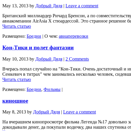
May 13, 2013
by
Добрый Дядя
|
Leave a comment
Британский миллиардер Ричард Бренсон, а по совместительству 
авиакомпании AirAsia X стюардессой. Это странное решение был
Читать статью
Размещено:
Бредни
|
О чем:
авиаперевозки
Кон-Тики и полет фантазии
May 10, 2013
by
Добрый Дядя
|
2 Comments
Вчерась попал случайно на "Кон-Тики. Очень достаточный и ин
Сенкевич в титрах" чем занимались несколько человек, сидевши
Читать статью
Размещено:
Бредни
,
Фильмы
|
киношное
May 8, 2013
by
Добрый Дядя
|
Leave a comment
На вчерашнем кинопросмотре фильма Легенда №17 довольно за
докидывали денег, да покупали водичку, два наших спутника от