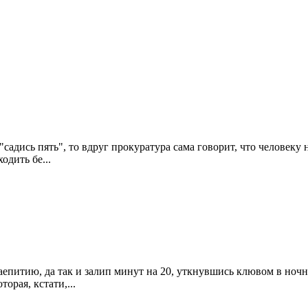
 "садись пять", то вдруг прокуратура сама говорит, что человек
одить бе...
аепитию, да так и залип минут на 20, уткнувшись клювом в ночн
орая, кстати,...