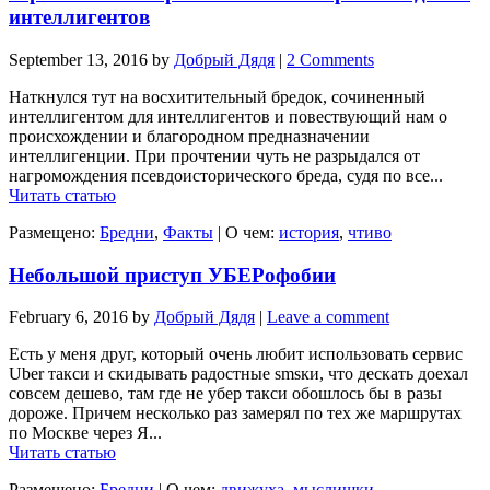
интеллигентов
September 13, 2016
by
Добрый Дядя
|
2 Comments
Наткнулся тут на восхитительный бредок, сочиненный
интеллигентом для интеллигентов и повествующий нам о
происхождении и благородном предназначении
интеллигенции. При прочтении чуть не разрыдался от
нагромождения псевдоисторического бреда, судя по все...
Читать статью
Размещено:
Бредни
,
Факты
|
О чем:
история
,
чтиво
Небольшой приступ УБЕРофобии
February 6, 2016
by
Добрый Дядя
|
Leave a comment
Есть у меня друг, который очень любит использовать сервис
Uber такси и скидывать радостные smsки, что дескать доехал
совсем дешево, там где не убер такси обошлось бы в разы
дороже. Причем несколько раз замерял по тех же маршрутах
по Москве через Я...
Читать статью
Размещено:
Бредни
|
О чем:
движуха
,
мыслишки