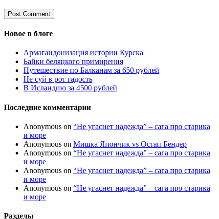
Новое в блоге
Армагандонизация истории Курска
Байки беляцкого примирения
Путешествие по Балканам за 650 рублей
Не суй в рот гадость
В Исландию за 4500 рублей
Последние комментарии
Anonymous
on
“Не угаснет надежда” – сага про старика
и море
Anonymous
on
Мишка Япончик vs Остап Бендер
Anonymous
on
“Не угаснет надежда” – сага про старика
и море
Anonymous
on
“Не угаснет надежда” – сага про старика
и море
Anonymous
on
“Не угаснет надежда” – сага про старика
и море
Разделы