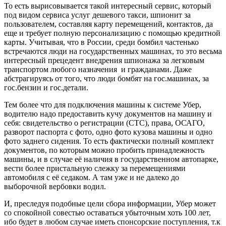
То есть вырисовывается такой интересный сервис, который
под видом сервиса услуг дешевого такси, шпионит за
пользователем, составляя карту перемещений, контактов, да
еще и требует полную персонализацию с помощью кредитной
карты. Учитывая, что в России, среди бомбил частенько
встречаются люди на государственных машинах, то это весьма
интересный прецедент внедрения шпионажа за легковым
транспортом любого назначения и гражданами. Даже
абстрагируясь от того, что люди бомбят на гос.машинах, за
гос.бензин и гос.детали.
Тем более что для подключения машины к системе Убер,
водителю надо предоставить кучу документов на машину и
себя: свидетельство о регистрации (СТС), права, ОСАГО,
разворот паспорта с фото, одно фото кузова машины и одно
фото заднего сидения. То есть фактически полный комплект
документов, по которым можно пробить принадлежность
машины, и в случае её наличия в государственном автопарке,
вести более пристальную слежку за перемещениями
автомобиля с её седаком. А там уже и не далеко до
выборочной вербовки водил.
И, преследуя подобные цели сбора информации, Убер может
со спокойной совестью оставаться убыточным хоть 100 лет,
ибо будет в любом случае иметь спонсорские поступления, т.к