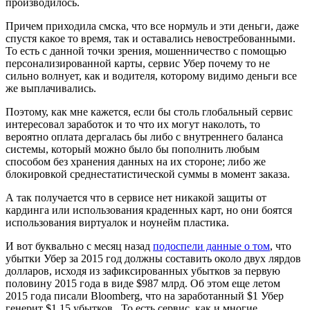
производилось.
Причем приходила смска, что все нормуль и эти деньги, даже
спустя какое то время, так и оставались невостребованными.
То есть с данной точки зрения, мошенничество с помощью
персонализированной карты, сервис Убер почему то не
сильно волнует, как и водителя, которому видимо деньги все
же выплачивались.
Поэтому, как мне кажется, если бы столь глобальный сервис
интересовал заработок и то что их могут наколоть, то
вероятно оплата дергалась бы либо с внутреннего баланса
системы, который можно было бы пополнить любым
способом без хранения данных на их стороне; либо же
блокировкой среднестатистической суммы в момент заказа.
А так получается что в сервисе нет никакой защиты от
кардинга или использования краденных карт, но они боятся
использования виртуалок и ноунейм пластика.
И вот буквально с месяц назад
подоспели данные о том
, что
убытки Убер за 2015 год должны составить около двух лярдов
долларов, исходя из зафиксированных убытков за первую
половину 2015 года в виде $987 млрд. Об этом еще летом
2015 года писали
Bloomberg
, что на заработанный $1 Убер
генерит $1.15 убытков. То есть сервис, как и многие