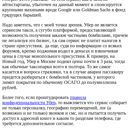
айтистартапы, убыточен на данный момент и спонсируется
крупными махинами вроде Google или Goldman Sachs в фонд
грядущих барышей.
Надо заметить, что с моей точки зрения, Убер не является
сервисом такси, а сугубо платформой, предоставляющей
возможность получения заказов частными бомбилами, причем
не легализуя это бизнес, т.к сам сервис не платит налогов в
стране присутствия, да еще, судя по информации со всяких
форумов, крепко поджимая водил в деньгах и взвинчивая
цены в случае монопольного присуствия. К примеру, на
Новый год, Убер в Москве поднял цены почти в 3 раза, тогда
как обычные таксопарки всего в полтора. То же самое
касается и вопроса страховки, т.к в случае аварии пассажиру
придется разбираться с бомбилой частником, у которого
лимит покрытия по обычному ОСАГО до полумиллиона
рублей.
Более того, если проштудировать
правила
конфиденциальности Убер
, то выясняется что сервис собирает
не только персоналку, географию перемещений, лог (а
возможно и не только) звонков и смс, но и пытается получить
доступ к адресной книге и каким то разделам телефона, где
требуется дополнительное согласие.