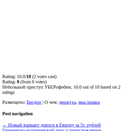
Rating: 10.0/
10
(2 votes cast)
Rating:
0
(from 0 votes)
Небольшой приступ УБЕРофобии
,
10.0
out of
10
based on
2
ratings
Размещено:
Бредни
|
О чем:
движуха
,
мыслишки
Post navigation
←
Новый вариант дороги в Европу за 5т. рублей
Героическо-исторический эпос о происхождении