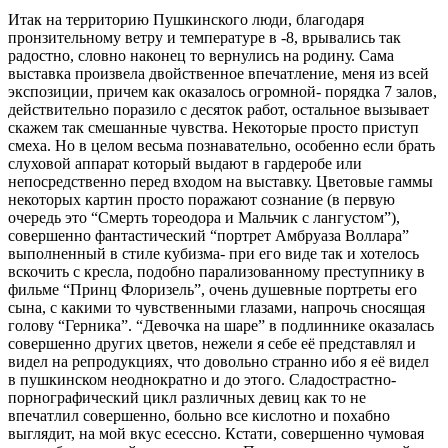
Итак на территорию Пушкинского люди, благодаря
пронзительному ветру и температуре в -8, врывались так
радостно, словно наконец то вернулись на родину. Сама
выставка произвела двойственное впечатление, меня из всей
экспозиции, причем как оказалось огромной- порядка 7 залов,
действительно поразило с десяток работ, остальное вызывает
скажем так смешанные чувства. Некоторые просто приступ
смеха. Но в целом весьма познавательно, особенно если брать
слуховой аппарат который выдают в гардеробе или
непосредственно перед входом на выставку. Цветовые гаммы
некоторых картин просто поражают сознание (в первую
очередь это “Смерть тореодора и Мальчик с лангустом”),
совершенно фантастический “портрет Амбруаза Воллара”
выполненный в стиле кубизма- при его виде так и хотелось
вскочить с кресла, подобно парализованному преступнику в
фильме “Принц Флоризель”, очень душевные портреты его
сына, с какими то чувственными глазами, напрочь сносящая
голову “Герника”. “Девочка на шаре” в подлиннике оказалась
совершенно других цветов, нежели я себе её представлял и
видел на репродукциях, что довольно странно ибо я её видел
в пушкинском неоднократно и до этого. Сладострастно-
порнографический цикл различных девиц как то не
впечатлил совершенно, больно все кислотно и похабно
выглядит, на мой вкус есессно. Кстати, совершенно чумовая