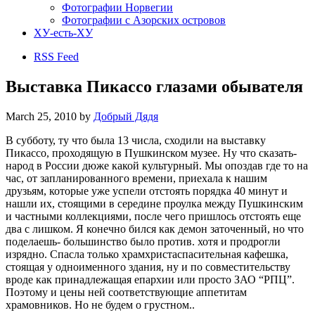
Фотографии Норвегии
Фотографии с Азорских островов
ХУ-есть-ХУ
RSS Feed
Выставка Пикассо глазами обывателя
March 25, 2010
by
Добрый Дядя
В субботу, ту что была 13 числа, сходили на выставку
Пикассо, проходящую в Пушкинском музее. Ну что сказать-
народ в России дюже какой культурный. Мы опоздав где то на
час, от запланированного времени, приехала к нашим
друзьям, которые уже успели отстоять порядка 40 минут и
нашли их, стоящими в середине проулка между Пушкинским
и частными коллекциями, после чего пришлось отстоять еще
два с лишком. Я конечно бился как демон заточенный, но что
поделаешь- большинство было против. хотя и продрогли
изрядно. Спасла только храмхристаспасительная кафешка,
стоящая у одноименного здания, ну и по совместительству
вроде как принадлежащая епархии или просто ЗАО “РПЦ”.
Поэтому и цены ней соответствующие аппетитам
храмовников. Но не будем о грустном..