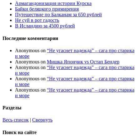
Армагандонизация истории Курска
Байки беляцкого примирения
Путешествие по Балканам за 650 рублей
Не суй в рот гадость
В Исландию за 4500 рублей
Последние комментарии
Anonymous
on
“Не угаснет надежда” – сага про старика
и море
Anonymous
on
Мишка Япончик vs Остап Бендер
Anonymous
on
“Не угаснет надежда” – сага про старика
и море
Anonymous
on
“Не угаснет надежда” – сага про старика
и море
Anonymous
on
“Не угаснет надежда” – сага про старика
и море
Разделы
Весь список
|
Свернуть
Поиск на сайте