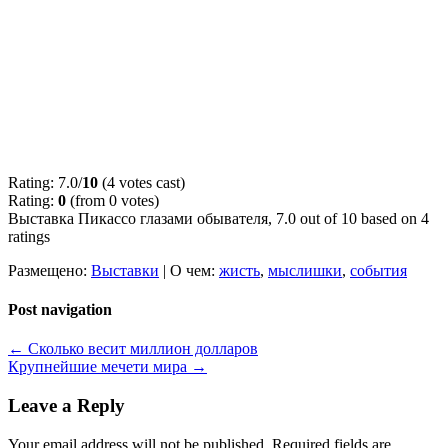
Rating: 7.0/
10
(4 votes cast)
Rating:
0
(from 0 votes)
Выставка Пикассо глазами обывателя
,
7.0
out of
10
based on
4
ratings
Размещено:
Выставки
|
О чем:
жисть
,
мыслишки
,
события
Post navigation
←
Сколько весит миллион долларов
Крупнейшие мечети мира
→
Leave a Reply
Your email address will not be published.
Required fields are