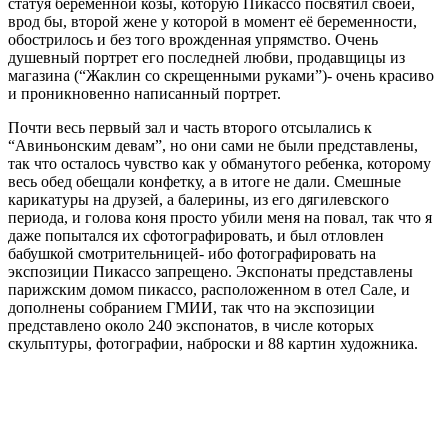
статуя беременной козы, которую Пикассо посвятил своей,
врод бы, второй жене у которой в момент её беременности,
обострилось и без того врожденная упрямство. Очень
душевный портрет его последней любви, продавщицы из
магазина (“Жаклин со скрещенными руками”)- очень красиво
и проникновенно написанный портрет.
Почти весь первый зал и часть второго отсылались к
“Авиньонским девам”, но они сами не были представлены,
так что осталось чувство как у обманутого ребенка, которому
весь обед обещали конфетку, а в итоге не дали. Смешные
карикатуры на друзей, а балерины, из его дягилевского
периода, и голова коня просто убили меня на повал, так что я
даже попытался их сфотографировать, и был отловлен
бабушкой смотрительницей- ибо фотографировать на
экспозиции Пикассо запрещено. Экспонаты представлены
парижским домом пикассо, расположенном в отел Сале, и
дополнены собранием ГМИИ, так что на экспозиции
представлено около 240 экспонатов, в числе которых
скульптуры, фотографии, наброски и 88 картин художника.