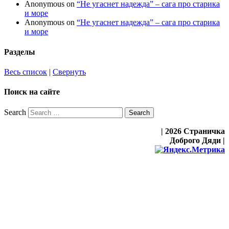
Anonymous
on
“Не угаснет надежда” – сага про старика
и море
Anonymous
on
“Не угаснет надежда” – сага про старика
и море
Разделы
Весь список
|
Свернуть
Поиск на сайте
Search
| 2026 Страничка
Доброго Дяди |