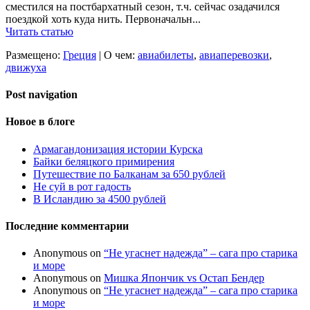
сместился на постбархатный сезон, т.ч. сейчас озадачился
поездкой хоть куда нить. Первоначальн...
Читать статью
Размещено:
Греция
|
О чем:
авиабилеты
,
авиаперевозки
,
движуха
Post navigation
Новое в блоге
Армагандонизация истории Курска
Байки беляцкого примирения
Путешествие по Балканам за 650 рублей
Не суй в рот гадость
В Исландию за 4500 рублей
Последние комментарии
Anonymous
on
“Не угаснет надежда” – сага про старика
и море
Anonymous
on
Мишка Япончик vs Остап Бендер
Anonymous
on
“Не угаснет надежда” – сага про старика
и море